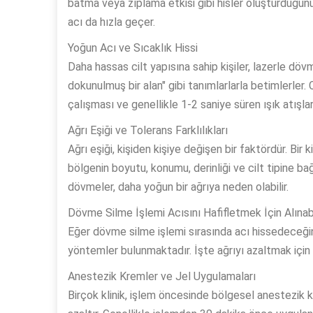
batma veya zıplama etkisi gibi hisler oluşturduğunu i
acı da hızla geçer.
Yoğun Acı ve Sıcaklık Hissi
Daha hassas cilt yapısına sahip kişiler, lazerle dövm
dokunulmuş bir alan" gibi tanımlarlarla betimlerler
çalışması ve genellikle 1-2 saniye süren ışık atışl
Ağrı Eşiği ve Tolerans Farklılıkları
Ağrı eşiği, kişiden kişiye değişen bir faktördür. Bir 
bölgenin boyutu, konumu, derinliği ve cilt tipine ba
dövmeler, daha yoğun bir ağrıya neden olabilir.
Dövme Silme İşlemi Acısını Hafifletmek İçin Alına
Eğer dövme silme işlemi sırasında acı hissedeceğin
yöntemler bulunmaktadır. İşte ağrıyı azaltmak için 
Anestezik Kremler ve Jel Uygulamaları
Birçok klinik, işlem öncesinde bölgesel anestezik kre