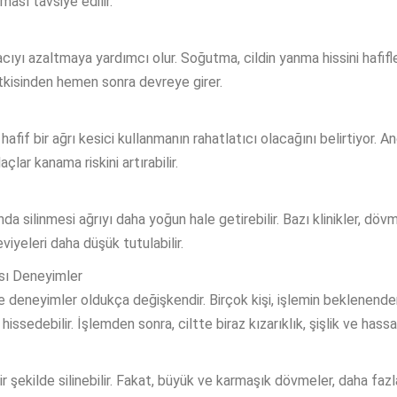
ası tavsiye edilir.
 acıyı azaltmaya yardımcı olur. Soğutma, cildin yanma hissini hafifl
 etkisinden hemen sonra devreye girer.
afif bir ağrı kesici kullanmanın rahatlatıcı olacağını belirtiyor. A
lar kanama riskini artırabilir.
da silinmesi ağrıyı daha yoğun hale getirebilir. Bazı klinikler, d
viyeleri daha düşük tutulabilir.
sı Deneyimler
deneyimler oldukça değişkendir. Birçok kişi, işlemin beklenenden d
hissedebilir. İşlemden sonra, ciltte biraz kızarıklık, şişlik ve hassa
ir şekilde silinebilir. Fakat, büyük ve karmaşık dövmeler, daha faz