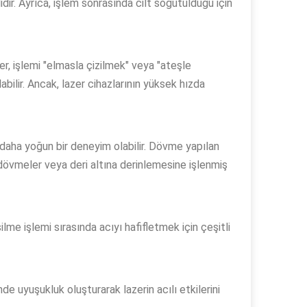
idir. Ayrıca, işlem sonrasında cilt soğutulduğu için
ler, işlemi "elmasla çizilmek" veya "ateşle
bilir. Ancak, lazer cihazlarının yüksek hızda
için daha yoğun bir deneyim olabilir. Dövme yapılan
n dövmeler veya deri altına derinlemesine işlenmiş
e işlemi sırasında acıyı hafifletmek için çeşitli
nde uyuşukluk oluşturarak lazerin acılı etkilerini