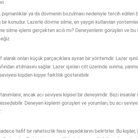
ri
r, pişmanlıklar ya da dövmenin bozulması nedeniyle tercih edilen 
len bir konudur. Lazerle dövme silme, en yaygın kullanılan yöntemle
 silme işlemi gerçekten acılı mı? Deneyenlerin görüşleri ve bu süreç
ceğiz.
larak onları küçük parçacıklara ayıran bir yöntemdir. Lazer ışın
ndan atılmasını sağlar. Lazer ışınları cilt üzerinde ısınma, yanma 
seviyesi kişiden kişiye farklılık gösterebilir.
tanımlanır, ancak acı seviyesi kişisel bir deneyimdir. Bazı insanlar 
hissedebilir. Deneyen kişilerin görüşleri ve yorumları, bu acı sev
:
ce hafif bir rahatsızlık hissi yaşadıklarını belirtirler. Bu kişiler, la