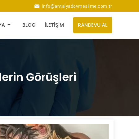
info@antalyadovmesilme.com.tr
YA
BLOG
İLETİŞİM
RANDEVU AL
erin Görüşleri