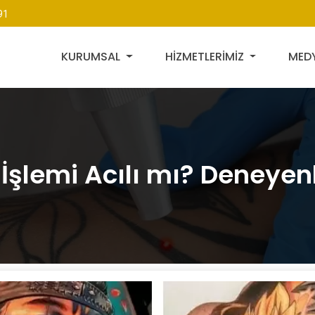
91
KURUMSAL
HİZMETLERİMİZ
MED
şlemi Acılı mı? Deneyenl