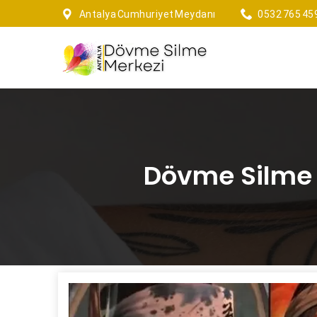
Antalya Cumhuriyet Meydanı
0532 765 45
Dövme Silme İ