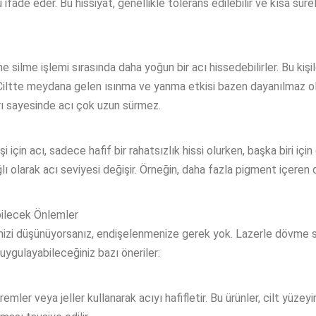
fade eder. Bu hissiyat, genellikle tolerans edilebilir ve kısa sürel
e silme işlemi sırasında daha yoğun bir acı hissedebilirler. Bu kişi
. Ciltte meydana gelen ısınma ve yanma etkisi bazen dayanılmaz ola
arı sayesinde acı çok uzun sürmez.
kişi için acı, sadece hafif bir rahatsızlık hissi olurken, başka biri 
ğlı olarak acı seviyesi değişir. Örneğin, daha fazla pigment içere
bilecek Önlemler
izi düşünüyorsanız, endişelenmenize gerek yok. Lazerle dövme silm
uygulayabileceğiniz bazı öneriler:
mler veya jeller kullanarak acıyı hafifletir. Bu ürünler, cilt yüzeyi