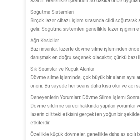
azaltır. Genellikle işlemden 30 dakika önce uygulanm
Soğutma Sistemleri
Birçok lazer cihazı, işlem sırasında cildi soğutarak
gelir. Soğutma sistemleri genellikle lazer ışığının
Ağrı Kesiciler
Bazı insanlar, lazerle dövme silme işleminden önce h
danışmak en doğru seçenek olacaktır, çünkü bazı ilaç
Sık Seanslar ve Küçük Alanlar
Dövme silme işleminde, çok büyük bir alanın aynı an
önerir. Bu sayede her seans daha kısa olur ve acı se
Deneyenlerin Yorumları: Dövme Silme İşlemi Sonra
Dövme sildirme süreci hakkında yapılan yorumlar ve 
lazerin ciltteki etkisini gerçekten yoğun bir şekilde 
etkilerdir.
Özellikle küçük dövmeler, genellikle daha az acılı b