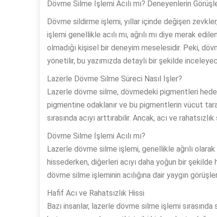
Dövme Silme İşlemi Acılı mı? Deneyenlerin Görüşle
Dövme sildirme işlemi, yıllar içinde değişen zevkle
işlemi genellikle acılı mı, ağrılı mı diye merak edi
olmadığı kişisel bir deneyim meselesidir. Peki, dövme
yönetilir, bu yazımızda detaylı bir şekilde inceleye
Lazerle Dövme Silme Süreci Nasıl İşler?
Lazerle dövme silme, dövmedeki pigmentleri hedef a
pigmentine odaklanır ve bu pigmentlerin vücut tarafı
sırasında acıyı arttırabilir. Ancak, acı ve rahatsızlık 
Dövme Silme İşlemi Acılı mı?
Lazerle dövme silme işlemi, genellikle ağrılı olarak 
hissederken, diğerleri acıyı daha yoğun bir şekilde 
dövme silme işleminin acılığına dair yaygın görüşler
Hafif Acı ve Rahatsızlık Hissi
Bazı insanlar, lazerle dövme silme işlemi sırasında sade