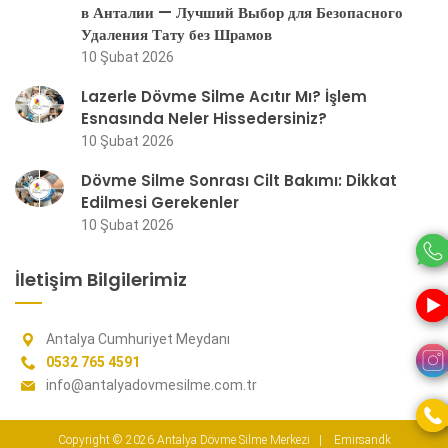
в Анталии — Лучший Выбор для Безопасного
Удаления Тату без Шрамов
10 Şubat 2026
Lazerle Dövme Silme Acıtır Mı? İşlem
Esnasında Neler Hissedersiniz?
10 Şubat 2026
Dövme Silme Sonrası Cilt Bakımı: Dikkat
Edilmesi Gerekenler
10 Şubat 2026
İletişim Bilgilerimiz
Antalya Cumhuriyet Meydanı
0532 765 4591
info@antalyadovmesilme.com.tr
Copyright © 2026
Antalya Dövme Silme Merkezi
|
Emirsandk