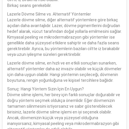
Birkaç seans gerekebilir.
Lazerle Dövme Silme vs. Alternatif Yöntemler
Lazerle dövme silme, diğer alternatif yöntemlere göre birkaç
açıdan daha avantajlıdır. Lazer, dövme pigmentlerini doğrudan
hedef alarak, vücut tarafından doğal yollarla emilmesini sağlar.
Kimyasal peeling ve mikrodermabrazyon gibi yöntemler ise
genellikle daha yüzeysel etkilere sahiptir ve daha fazla seans
gerektirebilir. Ayrıca, bu yöntemlerin bazıları ciltte iz bırakabilir
veya uzun iyileşme süreleri gerektirebilir.
Lazerle dövme silme, en hızlı ve en etkili sonuçları sunarken,
alternatif yöntemler daha az invaziv olabilir ve küçük dövmeler
için daha uygun olabilir. Hangi yöntemin seçileceği, dövmenin
boyutuna, rengin yoğunluğuna ve kişisel tercihlere bağlıdır.
Sonuç: Hangi Yöntem Sizin İçin En Uygun?
Dövme silme işlemi, her birey için farklı sonuçlar doğurabilir ve
doğru yöntemi seçmek oldukça önemlidir. Eğer dövmenizin
tamamen silinmesini istiyorsanız ve sabır gösterebilecek
birisiniz, lazerle dövme silme işlemi en iyi seçenek olabilir.
Ancak, dövmenizin küçük veya yüzeysel olduğuna
inanıyorsanız, kimyasal peeling veya mikrodermabrazyon gibi